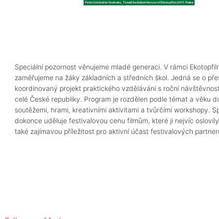
Peter Lím ředitel festivalu, Tomáš Sedláček Honour of Ekotopfilm 2017, Praha
Speciální pozornost věnujeme mladé generaci. V rámci Ekotopfilm
zaměřujeme na žáky základních a středních škol. Jedná se o pře
koordinovaný projekt praktického vzdělávání s roční návštěvnost
celé České republiky. Program je rozdělen podle témat a věku do
soutěžemi, hrami, kreativními aktivitami a tvůrčími workshopy. Sp
dokonce uděluje festivalovou cenu filmům, které ji nejvíc oslovily.
také zajímavou příležitost pro aktivní účast festivalových partner